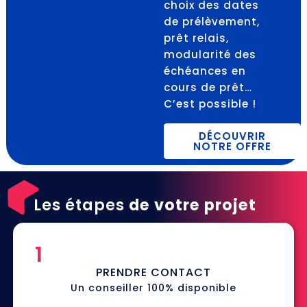
choix des dates
de prélèvement,
prêt relais,
modularité des
échéances en
cours de prêt…
C’est possible !
DÉCOUVRIR
NOTRE OFFRE
Les étapes
de votre projet
1
PRENDRE CONTACT
Un conseiller 100% disponible