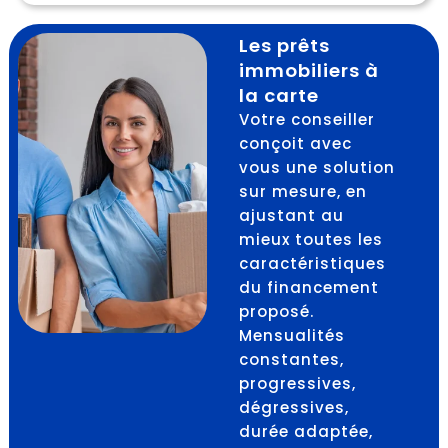
Les prêts
immobiliers à
la carte
Votre conseiller
conçoit avec
vous une solution
sur mesure, en
ajustant au
mieux toutes les
caractéristiques
du financement
proposé.
Mensualités
constantes,
progressives,
dégressives,
durée adaptée,